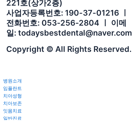
221호(상가2층)
사업자등록번호: 190-37-01216 ㅣ
전화번호: 053-256-2804 ㅣ 이메
일: todaysbestdental@naver.com
Copyright © All Rights Reserved.
병원소개
인사말
임플란트
의료진소개
의식하진정요법 임플란트
치아성형
진료안내
전악 임플란트
라미네이트
치아보존
장비소개
상악동거상술 임플란트
크라운 브릿지
재신경치료
잇몸치료
우리병원의 특별함
컴퓨터 분석 임플란트
잇몸성형
치아뿌리끝 절단술
일반진료
병원미리보기
보험 임플란트
치아재식술
의식하진정 치과치료
찾아오시는길
충치치료