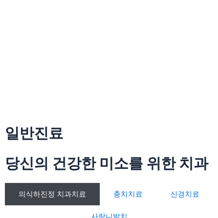
콘
텐
츠
로
건
너
뛰
기
일반진료
당신의 건강한 미소를 위한 치과
의식하진정 치과치료
충치치료
신경치료
사랑니발치