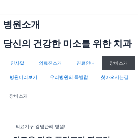
콘
텐
츠
병원소개
로
건
너
당신의 건강한 미소를 위한 치과
뛰
기
인사말
의료진소개
진료안내
장비소개
병원미리보기
우리병원의 특별함
찾아오시는길
장비소개
의료기구 감염관리 병원!