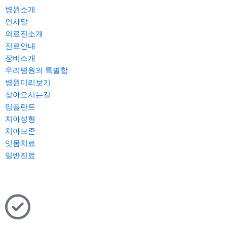
병원소개
인사말
의료진소개
진료안내
장비소개
우리병원의 특별함
병원미리보기
찾아오시는길
임플란트
의식하진정요법 임플란트
치아성형
전악 임플란트
라미네이트
치아보존
상악동거상술 임플란트
크라운 브릿지
재신경치료
잇몸치료
컴퓨터 분석 임플란트
잇몸성형
치아뿌리끝 절단술
일반진료
보험 임플란트
치아재식술
의식하진정 치과치료
충치치료
신경치료
사랑니발치