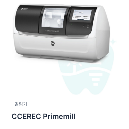
밀링기
CCEREC Primemill